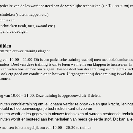
gedeelte van de les wordt besteed aan de werkelijke technieken (zie
Technieken
) z
echnieken (stoten, trappen etc.)
echnieken
echnieken (stok, mes, zwaard etc.)
pend verdedigen
tijden
nt zijn er twee trainingsdagen:
g van 10:00 – 11:00. Dit is een praktische training waarbij men met bokshandscho
anders. Doel van deze training is om te leren wat het is om klappen te incasseren. In
 van weten hoe er mee om te gaan. Tweede doel van deze training is om je praktisch
g ook erg goed om conditie op te bouwen. Uitgangspunt bij deze training is wel dat
komen.
g van 19:00 – 21:00. Deze training is opgebouwd uit 3 delen:
nuten conditietraining om je lichaam verder te ontwikkelen qua kracht, lening
kkeld is hoe eenvoudiger je technieken kunt uitvoeren
nuten wordt er les gegeven in nieuwe technieken of worden bestaande techni
nuten wordt er besteed aan het herhalen van reeds geleerde stof. Dit kan alle
e mensen is het mogelijk om van 19:00 – 20:30 te trainen.