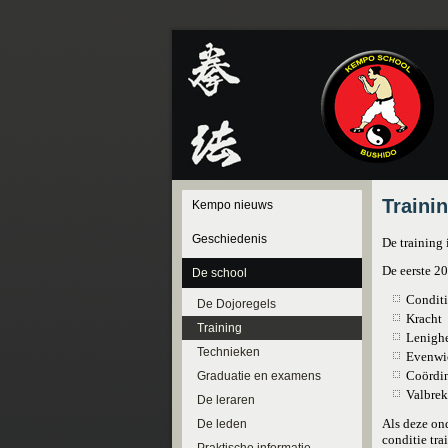
Traini
Kempo nieuws
Geschiedenis
De training 
De eerste 2
De school
Conditi
De Dojoregels
Kracht
Training
Lenigh
Technieken
Evenwi
Coördin
Graduatie en examens
Valbre
De leraren
Als deze on
De leden
conditie tr