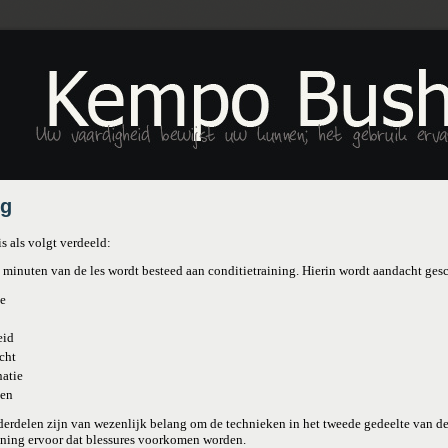
ng
is als volgt verdeeld:
0 minuten van de les wordt besteed aan conditietraining. Hierin wordt aandacht ge
e
eid
cht
atie
ken
derdelen zijn van wezenlijk belang om de technieken in het tweede gedeelte van de
aining ervoor dat blessures voorkomen worden.