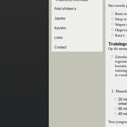
Praktische informatie
Het tweede 
Foto’s/Video’s
Basis t
Jujutsu
Werp t
Wapen t
Kyusho
Ongewa
Kata’s
Links
Trainings
Contact
Op dit mome
Zaterda
tegenst
kwestie
trainin
te voor
Maanda
20 mi
ontwi
60 mi
40 mi
Voor jonger